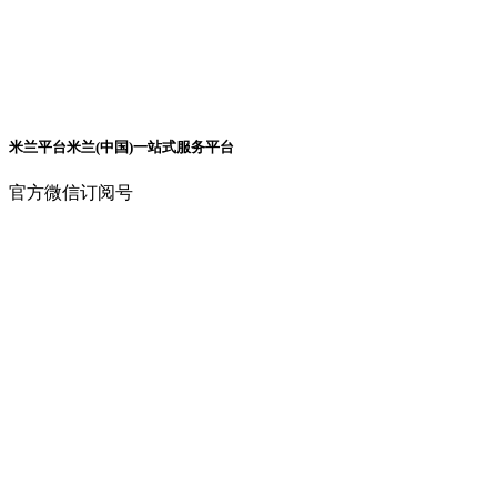
米兰平台米兰(中国)一站式服务平台
官方微信订阅号