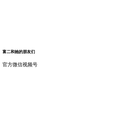
富二和她的朋友们
官方微信视频号