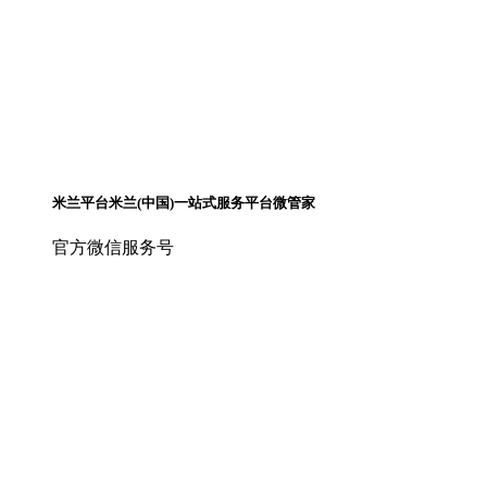
米兰平台米兰(中国)一站式服务平台微管家
官方微信服务号