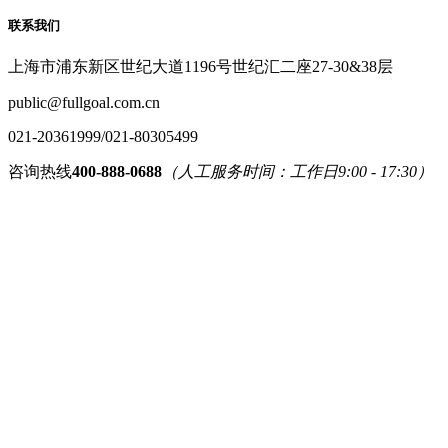
联系我们
上海市浦东新区世纪大道1196号世纪汇二座27-30&38层
public@fullgoal.com.cn
021-20361999/021-80305499
咨询热线
400-888-0688
（人工服务时间：工作日9:00 - 17:30）