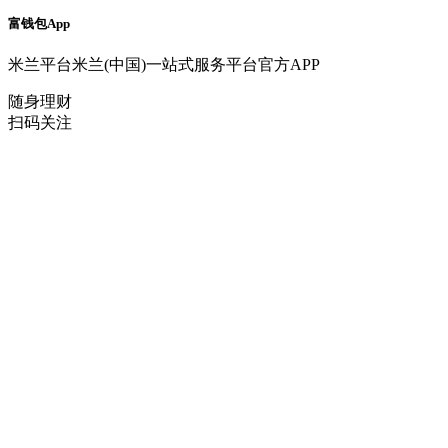
富钱包App
米兰平台米兰(中国)一站式服务平台官方APP
随身理财
扫码关注