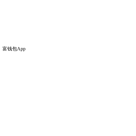
富钱包App