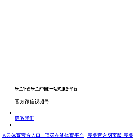
米兰平台米兰(中国)一站式服务平台
官方微信视频号
联系我们
K云体育官方入口 - 顶级在线体育平台
|
完美官方网页版-完美