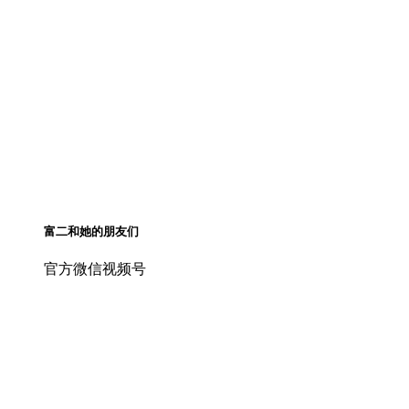
富二和她的朋友们
官方微信视频号