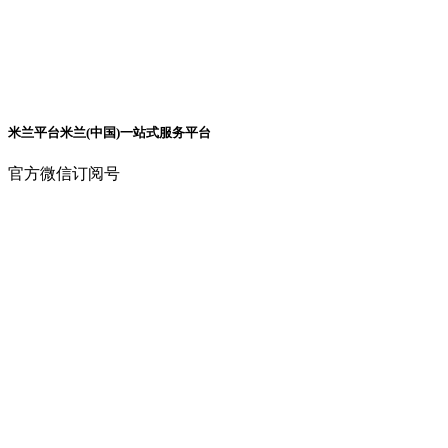
米兰平台米兰(中国)一站式服务平台
官方微信订阅号