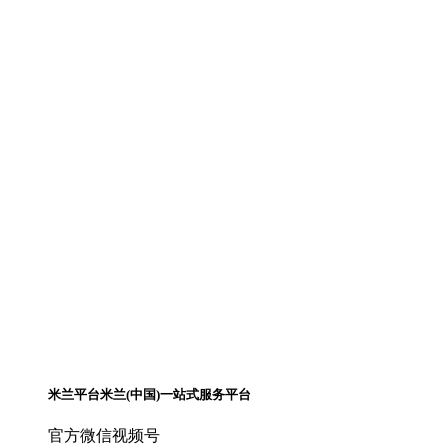
米兰平台米兰(中国)一站式服务平台
官方微信视频号