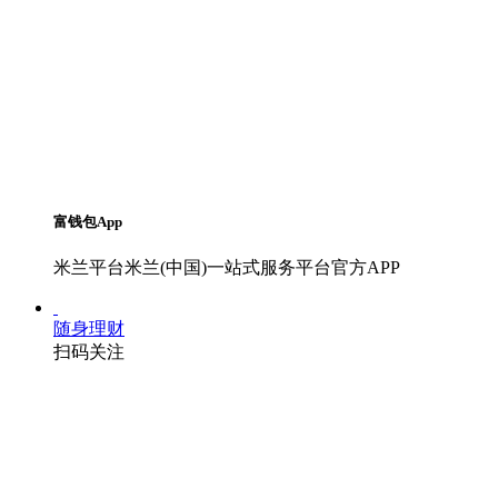
富钱包App
米兰平台米兰(中国)一站式服务平台官方APP
随身理财
扫码关注