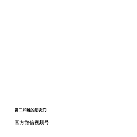
富二和她的朋友们
官方微信视频号