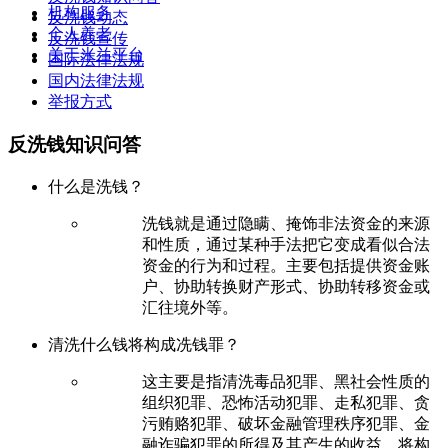
机构服务
反洗钱动态
个人养老
反洗钱宣传
关于米兰平台
国际法律法规
国内法律法规
举报方式
反洗钱知识问答
什么是洗钱？
洗钱就是通过隐瞒、掩饰非法资金的来源
和性质，通过某种手法把它变成看似合法
资金的行为和过程。主要包括提供资金账
户、协助转换财产形式、协助转移资金或
汇往境外等。
清洗什么钱将构成冼钱罪？
这主要是指清洗毒品犯罪、黑社会性质的
组织犯罪、恐怖活动犯罪、走私犯罪、贪
污贿赂犯罪、破坏金融管理秩序犯罪、金
融诈骗犯罪的所得及其产生的收益，将构