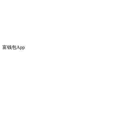
富钱包App