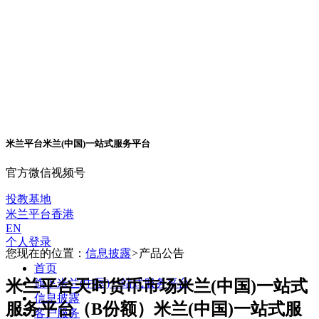
米兰平台米兰(中国)一站式服务平台
官方微信视频号
投教基地
米兰平台香港
EN
个人登录
您现在的位置：
信息披露
>
产品公告
首页
旗下米兰(中国)一站式服务平台
米兰平台天时货币市场米兰(中国)一站式
信息披露
服务平台（B份额）米兰(中国)一站式服
客户服务