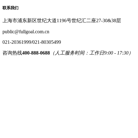
联系我们
上海市浦东新区世纪大道1196号世纪汇二座27-30&38层
public@fullgoal.com.cn
021-20361999/021-80305499
咨询热线
400-888-0688
（人工服务时间：工作日9:00 - 17:30）