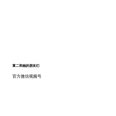
富二和她的朋友们
官方微信视频号