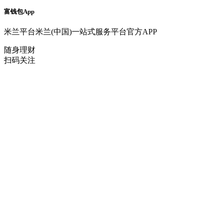
富钱包App
米兰平台米兰(中国)一站式服务平台官方APP
随身理财
扫码关注