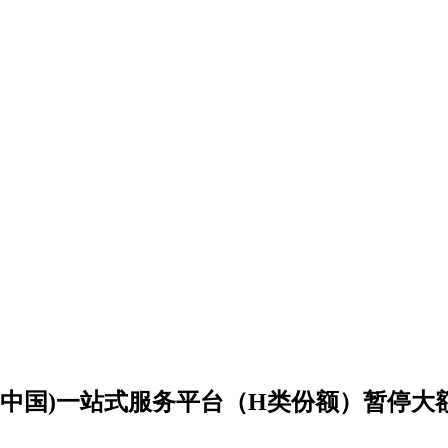
(中国)一站式服务平台（H类份额）暂停大