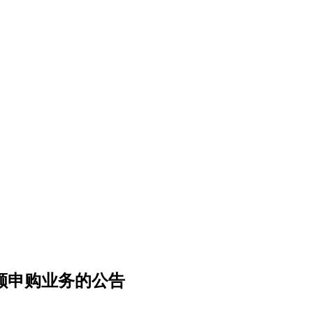
额申购业务的公告