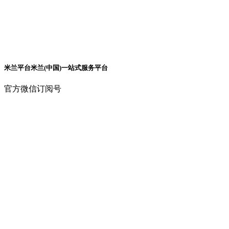
米兰平台米兰(中国)一站式服务平台
官方微信订阅号