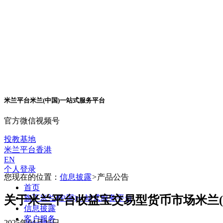
米兰平台米兰(中国)一站式服务平台
官方微信视频号
投教基地
米兰平台香港
EN
个人登录
您现在的位置：
信息披露
>
产品公告
首页
旗下米兰(中国)一站式服务平台
关于米兰平台收益宝交易型货币市场米兰
信息披露
客户服务
2025年04月25日