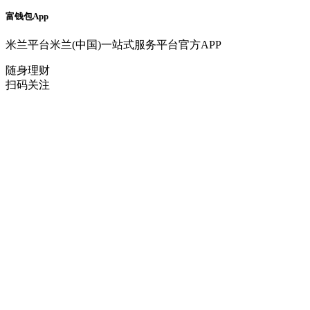
富钱包App
米兰平台米兰(中国)一站式服务平台官方APP
随身理财
扫码关注