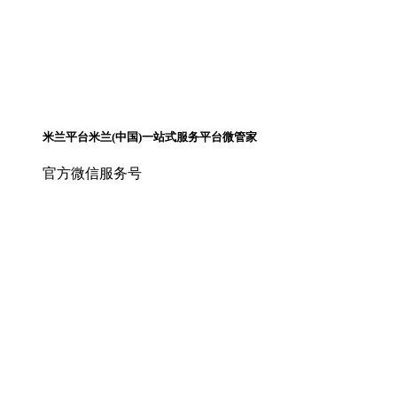
米兰平台米兰(中国)一站式服务平台微管家
官方微信服务号