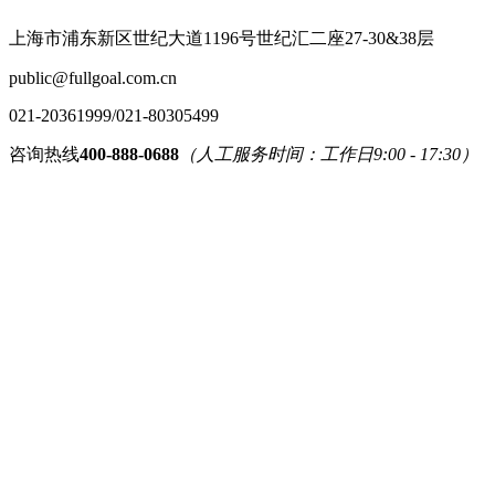
上海市浦东新区世纪大道1196号世纪汇二座27-30&38层
public@fullgoal.com.cn
021-20361999/021-80305499
咨询热线
400-888-0688
（人工服务时间：工作日9:00 - 17:30）