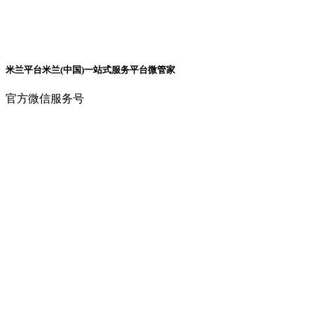
米兰平台米兰(中国)一站式服务平台微管家
官方微信服务号