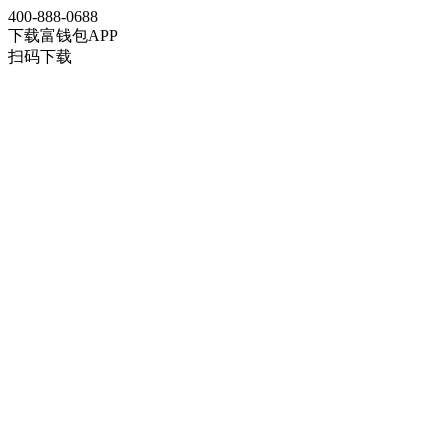
400-888-0688
下载富钱包APP
扫码下载