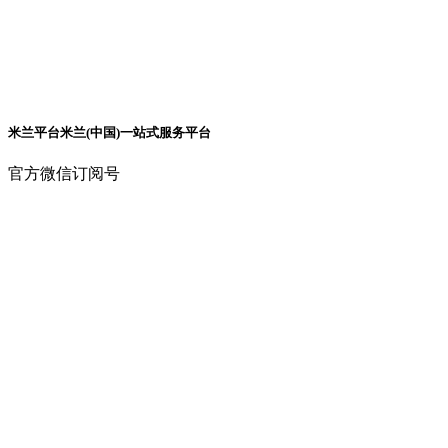
米兰平台米兰(中国)一站式服务平台
官方微信订阅号