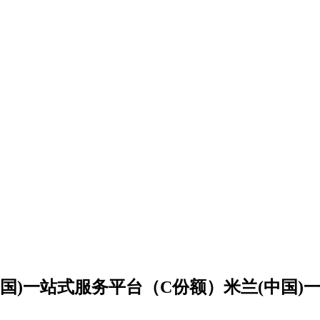
国)一站式服务平台（C份额）米兰(中国)