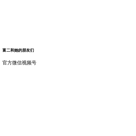
富二和她的朋友们
官方微信视频号