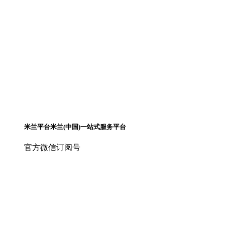
米兰平台米兰(中国)一站式服务平台
官方微信订阅号