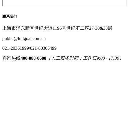
联系我们
上海市浦东新区世纪大道1196号世纪汇二座27-30&38层
public@fullgoal.com.cn
021-20361999/021-80305499
咨询热线
400-888-0688
（人工服务时间：工作日9:00 - 17:30）