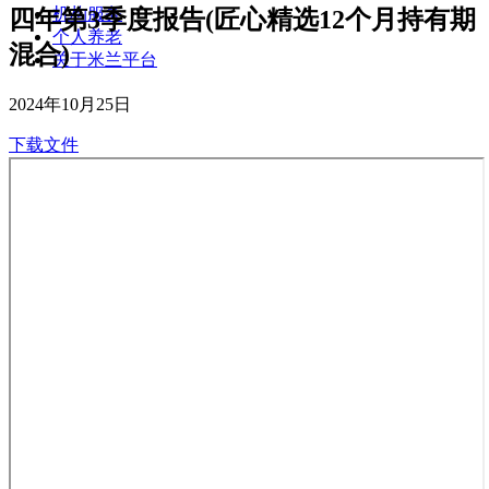
机构服务
四年第3季度报告(匠心精选12个月持有期
个人养老
混合)
关于米兰平台
2024年10月25日
下载文件