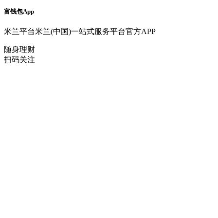
富钱包App
米兰平台米兰(中国)一站式服务平台官方APP
随身理财
扫码关注