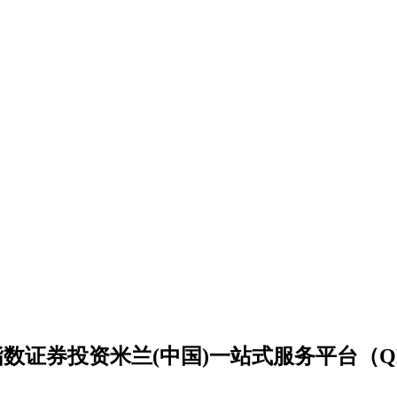
数证券投资米兰(中国)一站式服务平台（Q