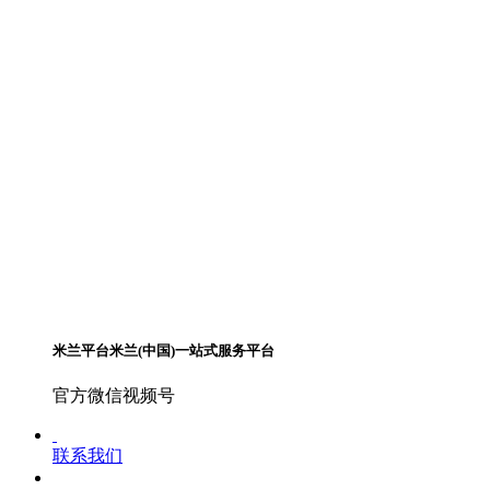
米兰平台米兰(中国)一站式服务平台
官方微信视频号
联系我们