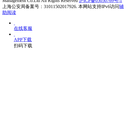
Management Co.Ltd All Rights Reserved
沪ICP备05050769号-1
上海公安局备案号：31011502017926. 本网站支持IPv6访问
辅
助阅读
在线客服
APP下载
扫码下载