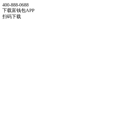
400-888-0688
下载富钱包APP
扫码下载