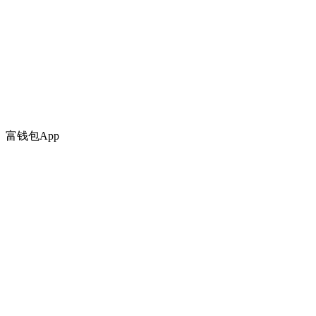
富钱包App