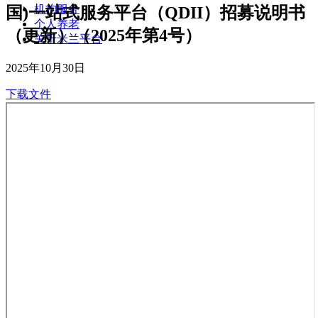
机构服务
国)一站式服务平台（QDII）招募说明书
个人养老
（更新）（2025年第4号）
关于米兰平台
2025年10月30日
下载文件