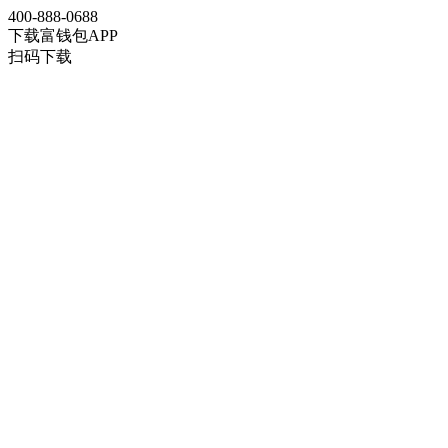
400-888-0688
下载富钱包APP
扫码下载