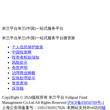
米兰平台米兰(中国)一站式服务平台
米兰平台米兰(中国)一站式服务平台微管家
个人信息保护政策
中国投资网
投资者权益须知
风险提示
免责声明
治理商业贿赂
应急处理提示
资质查询
反洗钱
CopyRight © 2024版权所有 米兰平台 Fullgoal Fund
Management Co.Ltd All Rights Reserved
沪ICP备05050769号-1
上海公安局备案号：31011502017926. 本网站支持IPv6访问
辅