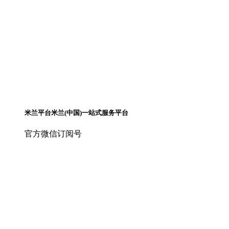
米兰平台米兰(中国)一站式服务平台
官方微信订阅号