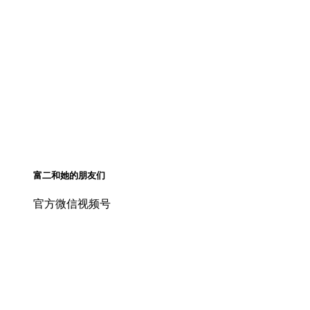
富二和她的朋友们
官方微信视频号